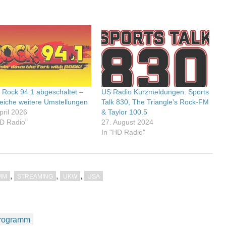
 Rock 94.1 abgeschaltet –
US Radio Kurzmeldungen: Sports
reiche weitere Umstellungen
Talk 830, The Triangle’s Rock-FM
pril 2026
& Taylor 100.5
HD Radio"
27. August 2024
In "HD Radio"
,
,
,
MM
STREAMING
UKW
USA
Programm