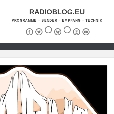
RADIOBLOG.EU
PROGRAMME – SENDER – EMPFANG – TECHNIK
Threads
RSS-
Facebook
X
BlueSky
Instagram
YouTube
Feed
(Twitter)