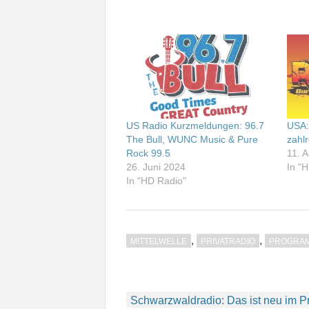
US Radio Kurzmeldungen: 96.7
USA:
The Bull, WUNC Music & Pure
zahl
Rock 99.5
11. A
26. Juni 2024
In "
In "HD Radio"
,
,
MITTELWELLE
PRIVATRADIO
PROGRA
Beitragsnavigation
Schwarzwaldradio: Das ist neu im 