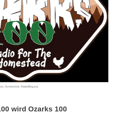
com, Screenshot: RadioBlog.eu)
100 wird Ozarks 100