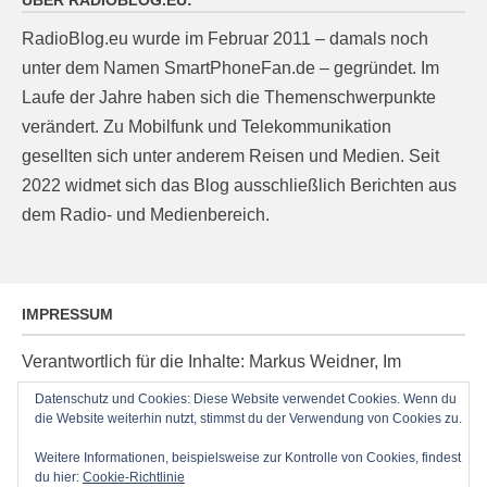
ÜBER RADIOBLOG.EU:
RadioBlog.eu wurde im Februar 2011 – damals noch
unter dem Namen SmartPhoneFan.de – gegründet. Im
Laufe der Jahre haben sich die Themenschwerpunkte
verändert. Zu Mobilfunk und Telekommunikation
gesellten sich unter anderem Reisen und Medien. Seit
2022 widmet sich das Blog ausschließlich Berichten aus
dem Radio- und Medienbereich.
IMPRESSUM
Verantwortlich für die Inhalte: Markus Weidner, Im
Ziegelacker 20, D-63599 Biebergemünd, E-Mail:
Datenschutz und Cookies: Diese Website verwendet Cookies. Wenn du
die Website weiterhin nutzt, stimmst du der Verwendung von Cookies zu.
post@radioblog.eu
Technik und Administration: Thomas Michel
Weitere Informationen, beispielsweise zur Kontrolle von Cookies, findest
du hier:
Cookie-Richtlinie