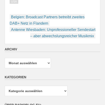
USA
Beitragsnavigation
Belgien: Broadcast Partners betreibt zweites
DAB+ Netz in Flandern
Antenne Wiesbaden: Unprofessioneller Sendestart
– aber abwechslungsreicher Musikmix
ARCHIV
Archiv
KATEGORIEN
Kategorien