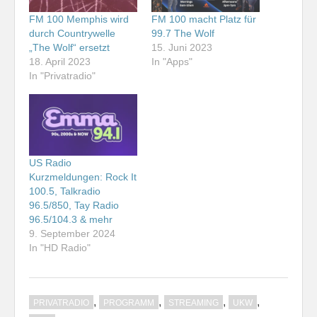
FM 100 Memphis wird
FM 100 macht Platz für
durch Countrywelle
99.7 The Wolf
„The Wolf“ ersetzt
15. Juni 2023
18. April 2023
In "Apps"
In "Privatradio"
US Radio
Kurzmeldungen: Rock It
100.5, Talkradio
96.5/850, Tay Radio
96.5/104.3 & mehr
9. September 2024
In "HD Radio"
,
,
,
,
PRIVATRADIO
PROGRAMM
STREAMING
UKW