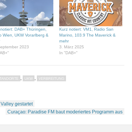
 notiert: DAB+ Thüringen,
Kurz notiert: VM1, Radio San
o Wien, UKW Vorarlberg &
Marino, 103.9 The Maverick &
r
mehr
September 2023
3. März 2025
DAB+"
In "DAB+"
,
,
TANDORTE
UKW
VERBREITUNG
alley gestartet
Curaçao: Paradise FM baut moderiertes Programm aus