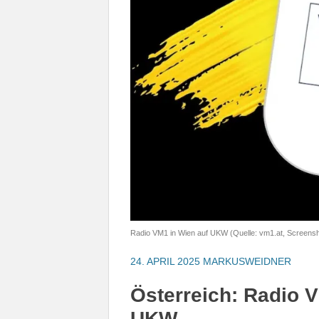
Radio VM1 in Wien auf UKW (Quelle: vm1.at, Screensh
24. APRIL 2025
MARKUSWEIDNER
Österreich: Radio V
UKW