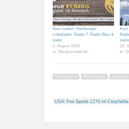
Kurz notiert: Hamburger
Kurz
Lokalradio, Radio T, Radio Blau &
Radi
mehr
meh
2. August 2023
25. 
In "Bürgerrundfunk"
In "
,
,
ÖSTERREICH
PRIVATRADIO
SENDERS
Beitragsnavigation
USA: Fox Sports 1270 im Coachella V