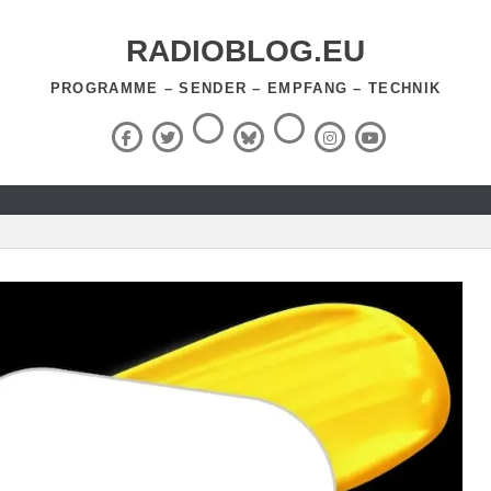
RADIOBLOG.EU
PROGRAMME – SENDER – EMPFANG – TECHNIK
Threads
RSS-
Facebook
X
BlueSky
Instagram
YouTube
Feed
(Twitter)