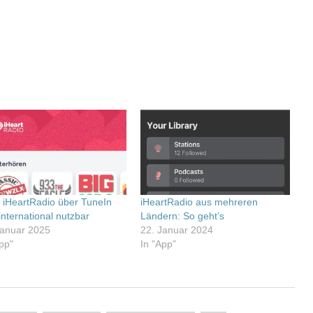
 iHeartRadio über TuneIn
iHeartRadio aus mehreren
 international nutzbar
Ländern: So geht’s
Januar 2025
22. Januar 2024
App"
In "App"