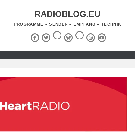
RADIOBLOG.EU
PROGRAMME – SENDER – EMPFANG – TECHNIK
Threads
RSS-
Facebook
X
BlueSky
Instagram
YouTube
Feed
(Twitter)