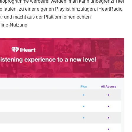
adioprogramme werbefrei werden, man kann unbegrenzt Titel
 laufen, zu einer eigenen Playlist hinzufügen. iHeartRadio
lar und macht aus der Plattform einen echten
fline-Nutzung.