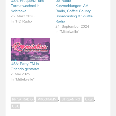
USA: Frequenz- und
US Radio
Formatwechsel in
Kurzmeldungen: AM
Nebraska
Radio, Coffee County
25. März 2026
Broadcasting & Shuffle
In "HD Radio"
Radio
24. September 2024
In "Mittelwelle"
USA: Party FM in
Orlando gestartet
2. Mai 2025
In "Mittelwelle"
,
,
,
,
PRIVATRADIO
PROGRAMM
STREAMING
UKW
USA