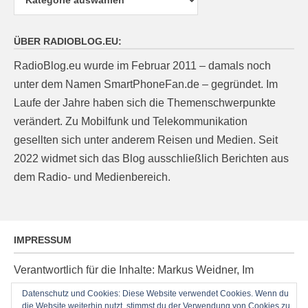
ÜBER RADIOBLOG.EU:
RadioBlog.eu wurde im Februar 2011 – damals noch
unter dem Namen SmartPhoneFan.de – gegründet. Im
Laufe der Jahre haben sich die Themenschwerpunkte
verändert. Zu Mobilfunk und Telekommunikation
gesellten sich unter anderem Reisen und Medien. Seit
2022 widmet sich das Blog ausschließlich Berichten aus
dem Radio- und Medienbereich.
IMPRESSUM
Verantwortlich für die Inhalte: Markus Weidner, Im
Ziegelacker 20, D-63599 Biebergemünd, E-Mail:
Datenschutz und Cookies: Diese Website verwendet Cookies. Wenn du
die Website weiterhin nutzt, stimmst du der Verwendung von Cookies zu.
post@radioblog.eu