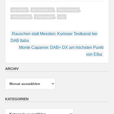
,
,
,
HD RADIO
MITTELWELLE
PRIVATRADIO
,
,
PROGRAMM
STREAMING
USA
Beitragsnavigation
Rauschen statt Messton: Kurioser Testkanal bei
DAB Italia
Monte Capanne: DAB+ DX am höchsten Punkt
von Elba
ARCHIV
Archiv
KATEGORIEN
Kategorien