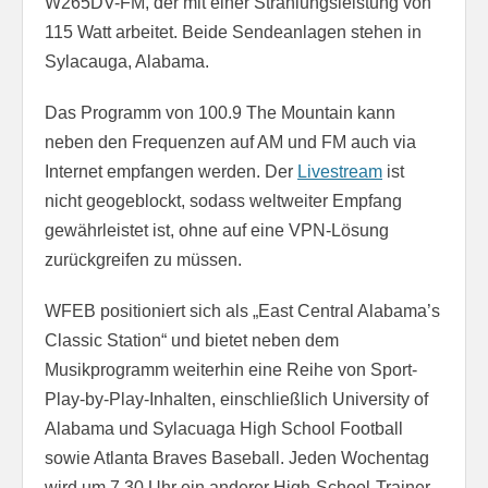
W265DV-FM, der mit einer Strahlungsleistung von
115 Watt arbeitet. Beide Sendeanlagen stehen in
Sylacauga, Alabama.
Das Programm von 100.9 The Mountain kann
neben den Frequenzen auf AM und FM auch via
Internet empfangen werden. Der
Livestream
ist
nicht geogeblockt, sodass weltweiter Empfang
gewährleistet ist, ohne auf eine VPN-Lösung
zurückgreifen zu müssen.
WFEB positioniert sich als „East Central Alabama’s
Classic Station“ und bietet neben dem
Musikprogramm weiterhin eine Reihe von Sport-
Play-by-Play-Inhalten, einschließlich University of
Alabama und Sylacuaga High School Football
sowie Atlanta Braves Baseball. Jeden Wochentag
wird um 7.30 Uhr ein anderer High-School-Trainer