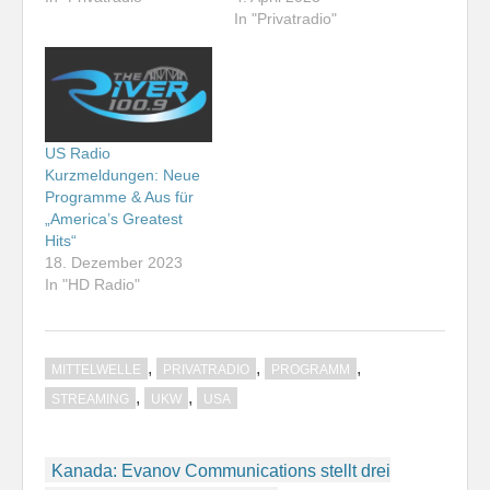
In "Privatradio"
US Radio
Kurzmeldungen: Neue
Programme & Aus für
„America’s Greatest
Hits“
18. Dezember 2023
In "HD Radio"
,
,
,
MITTELWELLE
PRIVATRADIO
PROGRAMM
,
,
STREAMING
UKW
USA
Beitragsnavigation
Kanada: Evanov Communications stellt drei