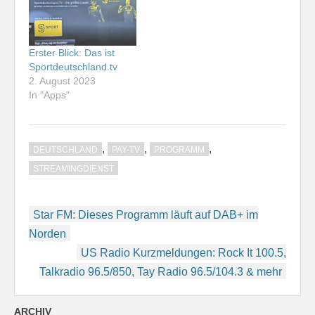
Erster Blick: Das ist
Sportdeutschland.tv
2. August 2023
In "Apps"
,
,
,
DEUTSCHLAND
PAY-TV
PROGRAMM
STREAMINGDIENST
Beitragsnavigation
Star FM: Dieses Programm läuft auf DAB+ im
Norden
US Radio Kurzmeldungen: Rock It 100.5,
Talkradio 96.5/850, Tay Radio 96.5/104.3 & mehr
ARCHIV