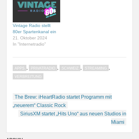
Vintage Radio stellt
80er Spartenkanal ein
21. Oktober 2024
In "Internetradio"
,
,
,
,
APPS
PRIVATRADIO
SCHWEIZ
STREAMING
VERBREITUNG
Beitragsnavigation
The Brew: iHeartRadio startet Programm mit
„neuerem“ Classic Rock
SiriusXM startet „Hits Uno“ aus neuen Studios in
Miami