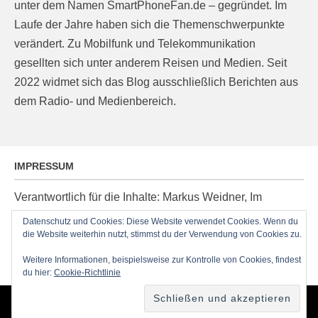
unter dem Namen SmartPhoneFan.de – gegründet. Im
Laufe der Jahre haben sich die Themenschwerpunkte
verändert. Zu Mobilfunk und Telekommunikation
gesellten sich unter anderem Reisen und Medien. Seit
2022 widmet sich das Blog ausschließlich Berichten aus
dem Radio- und Medienbereich.
IMPRESSUM
Verantwortlich für die Inhalte: Markus Weidner, Im
Ziegelacker 20, D-63599 Biebergemünd, E-Mail:
Datenschutz und Cookies: Diese Website verwendet Cookies. Wenn du
die Website weiterhin nutzt, stimmst du der Verwendung von Cookies zu.
post@radioblog.eu
Technik und Administration: Thomas Michel
Weitere Informationen, beispielsweise zur Kontrolle von Cookies, findest
du hier:
Cookie-Richtlinie
Copyright © 2026
RadioBlog.eu
•
Chicago von
Catch Themes