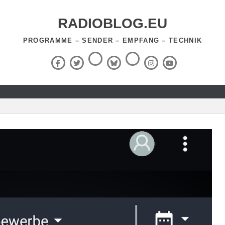
RADIOBLOG.EU
PROGRAMME – SENDER – EMPFANG – TECHNIK
Threads
RSS-
Facebook
X
BlueSky
Instagram
YouTube
Feed
(Twitter)