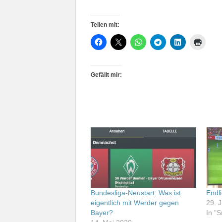
Teilen mit:
Gefällt mir:
Bundesliga-Neustart: Was ist
Endl
eigentlich mit Werder gegen
29. J
Bayer?
In "