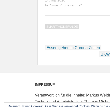
14. Mai 2020
In "SmartPhoneFan.de"
SMARTPHONEFAN.DE
Beitragsnavigation
Essen gehen in Corona-Zeiten
UKW 
IMPRESSUM
Verantwortlich für die Inhalte: Markus We
Technik und Administration: Thomas Miche
Datenschutz und Cookies: Diese Website verwendet Cookies. Wenn du die We