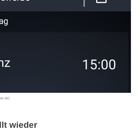
an.de)
llt wieder