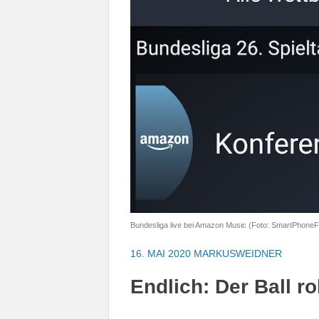
Bundesliga live bei Amazon Music (Foto: SmartPhoneF
16. MAI 2020
MARKUSWEIDNER
Endlich: Der Ball ro