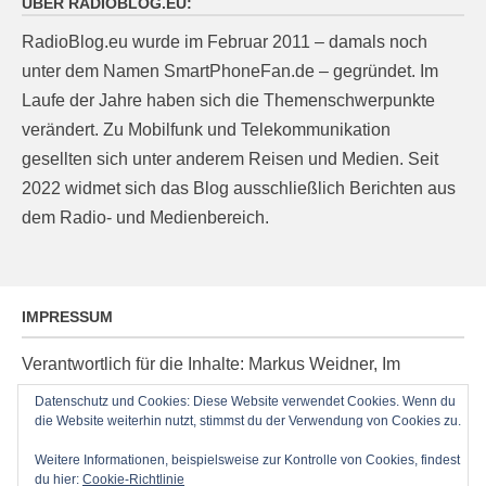
ÜBER RADIOBLOG.EU:
RadioBlog.eu wurde im Februar 2011 – damals noch
unter dem Namen SmartPhoneFan.de – gegründet. Im
Laufe der Jahre haben sich die Themenschwerpunkte
verändert. Zu Mobilfunk und Telekommunikation
gesellten sich unter anderem Reisen und Medien. Seit
2022 widmet sich das Blog ausschließlich Berichten aus
dem Radio- und Medienbereich.
IMPRESSUM
Verantwortlich für die Inhalte: Markus Weidner, Im
Ziegelacker 20, D-63599 Biebergemünd, E-Mail:
Datenschutz und Cookies: Diese Website verwendet Cookies. Wenn du
post@radioblog.eu
die Website weiterhin nutzt, stimmst du der Verwendung von Cookies zu.
Technik und Administration: Thomas Michel
Weitere Informationen, beispielsweise zur Kontrolle von Cookies, findest
du hier:
Cookie-Richtlinie