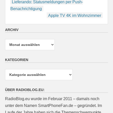
Beitragsnavigation
Lieferando: Statusmeldungen per Push-
Benachrichtigung
Apple TV 4K im Wohnzimmer
ARCHIV
Archiv
KATEGORIEN
Kategorien
ÜBER RADIOBLOG.EU:
RadioBlog.eu wurde im Februar 2011 – damals noch
unter dem Namen SmartPhoneFan.de – gegründet. Im
Laufe der Jahre haben sich die Themenschwerpunkte