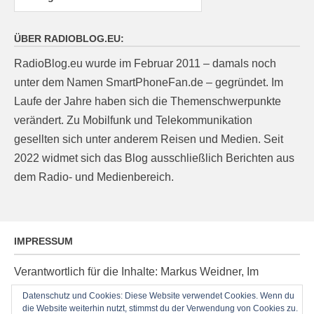
ÜBER RADIOBLOG.EU:
RadioBlog.eu wurde im Februar 2011 – damals noch
unter dem Namen SmartPhoneFan.de – gegründet. Im
Laufe der Jahre haben sich die Themenschwerpunkte
verändert. Zu Mobilfunk und Telekommunikation
gesellten sich unter anderem Reisen und Medien. Seit
2022 widmet sich das Blog ausschließlich Berichten aus
dem Radio- und Medienbereich.
IMPRESSUM
Verantwortlich für die Inhalte: Markus Weidner, Im
Ziegelacker 20, D-63599 Biebergemünd, E-Mail:
Datenschutz und Cookies: Diese Website verwendet Cookies. Wenn du
post@radioblog.eu
die Website weiterhin nutzt, stimmst du der Verwendung von Cookies zu.