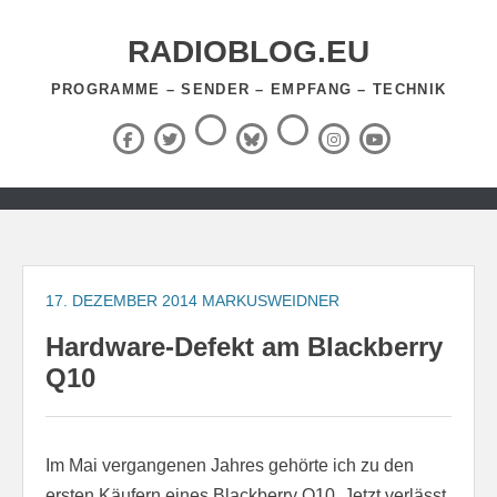
Zum
Inhalt
RADIOBLOG.EU
springen
PROGRAMME – SENDER – EMPFANG – TECHNIK
Threads
RSS-
Facebook
X
BlueSky
Instagram
YouTube
Feed
(Twitter)
Zum
Inhalt
springen
17. DEZEMBER 2014
MARKUSWEIDNER
Hardware-Defekt am Blackberry
Q10
Im Mai vergangenen Jahres gehörte ich zu den
ersten Käufern eines Blackberry Q10. Jetzt verlässt