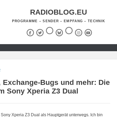
RADIOBLOG.EU
PROGRAMME – SENDER – EMPFANG – TECHNIK
Threads
RSS-
Facebook
X
BlueSky
Instagram
YouTube
Feed
(Twitter)
R
, Exchange-Bugs und mehr: Die
m Sony Xperia Z3 Dual
 Sony Xperia Z3 Dual als Hauptgerät unterwegs. Ich bin