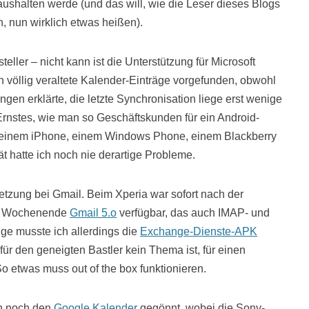
aushalten werde (und das will, wie die Leser dieses Blogs
, nun wirklich etwas heißen).
eller – nicht kann ist die Unterstützung für Microsoft
h völlig veraltete Kalender-Einträge vorgefunden, obwohl
gen erklärte, die letzte Synchronisation liege erst wenige
 Ernstes, wie man so Geschäftskunden für ein Android-
 einem iPhone, einem Windows Phone, einem Blackberry
 hatte ich noch nie derartige Probleme.
tzung bei Gmail. Beim Xperia war sofort nach der
en Wochenende
Gmail 5.o
verfügbar, das auch IMAP- und
ge musste ich allerdings die
Exchange-Dienste-APK
für den geneigten Bastler kein Thema ist, für einen
o etwas muss out of the box funktionieren.
ch noch den
Google Kalender
gegönnt, wobei die Sony-