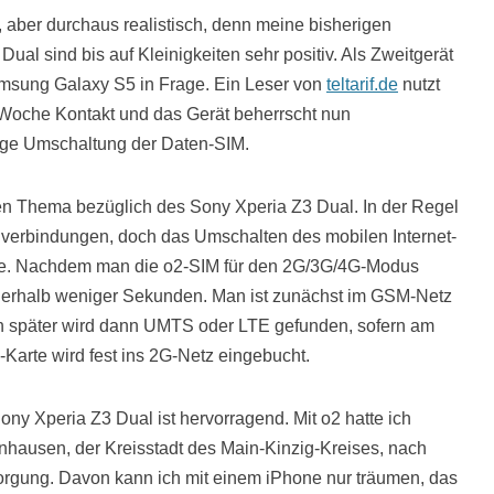
, aber durchaus realistisch, denn meine bisherigen
al sind bis auf Kleinigkeiten sehr positiv. Als Zweitgerät
msung Galaxy S5 in Frage. Ein Leser von
teltarif.de
nutzt
se Woche Kontakt und das Gerät beherrscht nun
tige Umschaltung der Daten-SIM.
en Thema bezüglich des Sony Xperia Z3 Dual. In der Regel
enverbindungen, doch das Umschalten des mobilen Internet-
me. Nachdem man die o2-SIM für den 2G/3G/4G-Modus
nnerhalb weniger Sekunden. Man ist zunächst im GSM-Netz
n später wird dann UMTS oder LTE gefunden, sofern am
-Karte wird fest ins 2G-Netz eingebucht.
 Xperia Z3 Dual ist hervorragend. Mit o2 hatte ich
hausen, der Kreisstadt des Main-Kinzig-Kreises, nach
orgung. Davon kann ich mit einem iPhone nur träumen, das