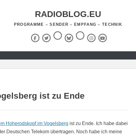
RADIOBLOG.EU
PROGRAMME – SENDER – EMPFANG – TECHNIK
Threads
RSS-
Facebook
X
BlueSky
Instagram
YouTube
Feed
(Twitter)
elsberg ist zu Ende
m Hoherodskopf im Vogelsberg
ist zu Ende. Ich habe dabei
der Deutschen Telekom übertragen. Noch habe ich meine