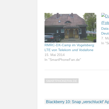
Data
Deut
7. M
In "
RMRC-DX-Camp im Vogelsberg:
LTE von Telekom und Vodafone
15. Mai 2014
In "SmartPhoneFan.de"
SMARTPHONEFAN.DE
Beitragsnavigation
Blackberry 10: Snap „verschluckt“ 