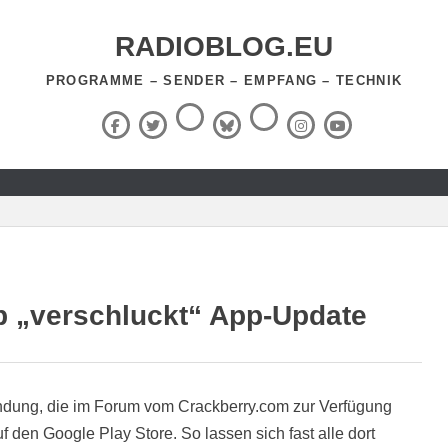
RADIOBLOG.EU
PROGRAMME – SENDER – EMPFANG – TECHNIK
Threads
RSS-
Facebook
X
BlueSky
Instagram
YouTube
Feed
(Twitter)
p „verschluckt“ App-Update
ndung, die im Forum vom Crackberry.com zur Verfügung
auf den Google Play Store. So lassen sich fast alle dort