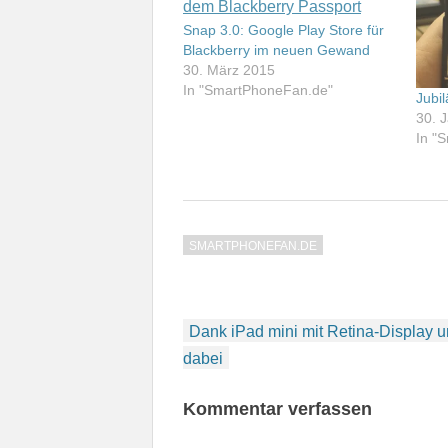
Snap 3.0: Google Play Store für
Blackberry im neuen Gewand
30. März 2015
In "SmartPhoneFan.de"
Jubi
30. 
In "
SMARTPHONEFAN.DE
Beitragsnavigation
Dank iPad mini mit Retina-Display u
dabei
Kommentar verfassen