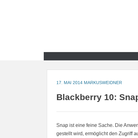
Zum
Inhalt
springen
Zum
Inhalt
springen
17. MAI 2014
MARKUSWEIDNER
Blackberry 10: Sna
Snap ist eine feine Sache. Die Anwe
gestellt wird, ermöglicht den Zugriff 