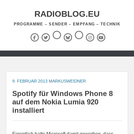
Zum
Inhalt
RADIOBLOG.EU
springen
PROGRAMME – SENDER – EMPFANG – TECHNIK
Threads
RSS-
Facebook
X
BlueSky
Instagram
YouTube
Feed
(Twitter)
Zum
Inhalt
springen
9. FEBRUAR 2013
MARKUSWEIDNER
Spotify für Windows Phone 8
auf dem Nokia Lumia 920
installiert
Eigentlich hatte Microsoft damit geworben, dass