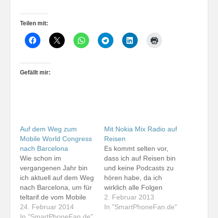
Teilen mit:
Gefällt mir:
Auf dem Weg zum
Mit Nokia Mix Radio auf
Mobile World Congress
Reisen
nach Barcelona
Es kommt selten vor,
Wie schon im
dass ich auf Reisen bin
vergangenen Jahr bin
und keine Podcasts zu
ich aktuell auf dem Weg
hören habe, da ich
nach Barcelona, um für
wirklich alle Folgen
teltarif.de vom Mobile
"abgearbeitet" habe.
2. Februar 2013
World Congress (MWC)
24. Februar 2014
Heute ist so ein Tag.
In "SmartPhoneFan.de"
zu berichten. Dabei ist
In "SmartPhoneFan.de"
Also muss Musik zur