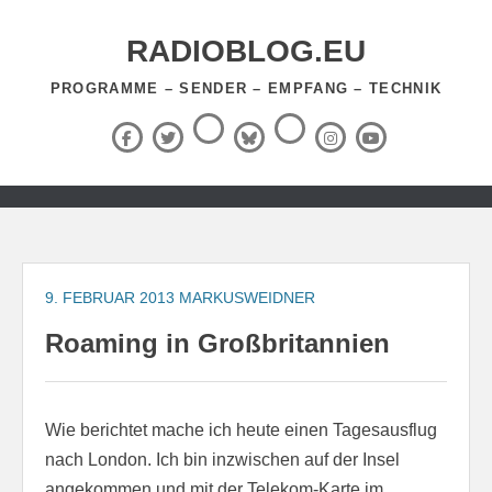
Zum
Inhalt
RADIOBLOG.EU
springen
PROGRAMME – SENDER – EMPFANG – TECHNIK
Threads
RSS-
Facebook
X
BlueSky
Instagram
YouTube
Feed
(Twitter)
Zum
Inhalt
springen
9. FEBRUAR 2013
MARKUSWEIDNER
Roaming in Großbritannien
Wie berichtet mache ich heute einen Tagesausflug
nach London. Ich bin inzwischen auf der Insel
angekommen und mit der Telekom-Karte im