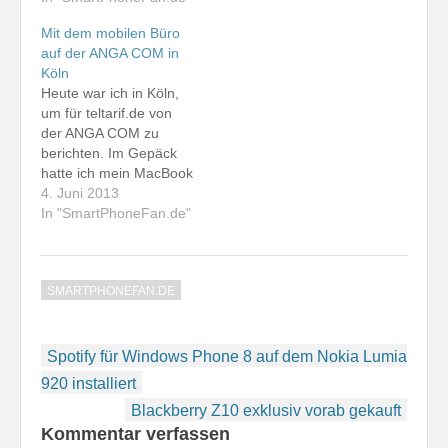
natürlich das mobile
Unterhaltung her. Zwar
Mit dem mobilen Büro
Büro mit an Bord.
habe ich bei der
auf der ANGA COM in
Meine Hauptgeräte, das
Telekom die Spotify-
Köln
Blackberry Q10 und das
Option gebucht. Ich
Heute war ich in Köln,
Apple iPhone 5s, sind
habe aber bislang keine
um für teltarif.de von
wie auch in heimischen
Playlisten erstellt,
der ANGA COM zu
Gefilden für meine…
geschweige…
berichten. Im Gepäck
hatte ich mein MacBook
Air zusammen mit dem
4. Juni 2013
Telekom Speedstick
In "SmartPhoneFan.de"
LTE, den ich aber nur
während der Eutelsat-
Pressekonferenz
SMARTPHONEFAN.DE
gebraucht habe. Im ICE
und im Pressezentrum
auf der Messe gab es
Beitragsnavigation
jeweils gut
Spotify für Windows Phone 8 auf dem Nokia Lumia
funktionierendes WLAN.
920 installiert
…
Blackberry Z10 exklusiv vorab gekauft
Kommentar verfassen