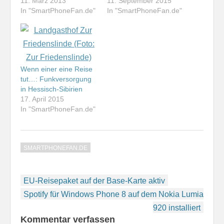
an. Ich bin auf dem
11. März 2013
Broadcasting
11. September 2015
Weg nach Los Angeles
In "SmartPhoneFan.de"
Convention (IBC) in
In "SmartPhoneFan.de"
und werde in den
Amsterdam weiter. Ich
nächsten zwei Wochen
habe mich auf den Weg
durch Südkalifornien,
gemacht, um über
Arizona und Nevada
Neuheiten bei DVB-T2,
reisen. Im Gepäck habe
bei DAB+ und bei der
Wenn einer eine Reise
ich das Nokia Lumia
Satellitenkommunikation
tut…: Funkversorgung
920, das ich…
berichten zu können. Es
in Hessisch-Sibirien
hat…
17. April 2015
In "SmartPhoneFan.de"
SMARTPHONEFAN.DE
Beitragsnavigation
EU-Reisepaket auf der Base-Karte aktiv
Spotify für Windows Phone 8 auf dem Nokia Lumia
920 installiert
Kommentar verfassen