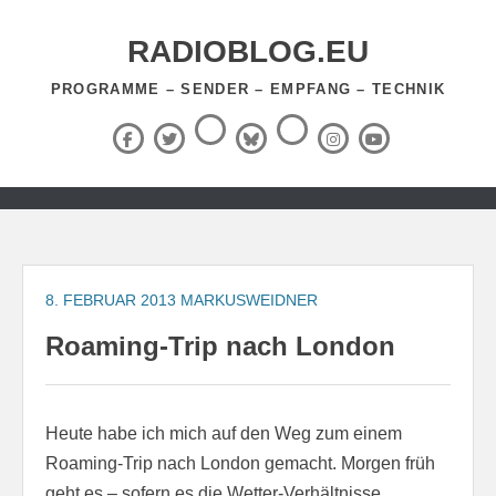
Zum
Inhalt
RADIOBLOG.EU
springen
PROGRAMME – SENDER – EMPFANG – TECHNIK
Threads
RSS-
Facebook
X
BlueSky
Instagram
YouTube
Feed
(Twitter)
Zum
Inhalt
springen
8. FEBRUAR 2013
MARKUSWEIDNER
Roaming-Trip nach London
Heute habe ich mich auf den Weg zum einem
Roaming-Trip nach London gemacht. Morgen früh
geht es – sofern es die Wetter-Verhältnisse