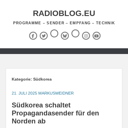
Zum
Inhalt
RADIOBLOG.EU
springen
PROGRAMME – SENDER – EMPFANG – TECHNIK
Threads
RSS-
Facebook
X
BlueSky
Instagram
YouTube
Feed
(Twitter)
Zum
Inhalt
springen
Kategorie:
Südkorea
21. JULI 2025
MARKUSWEIDNER
Südkorea schaltet
Propagandasender für den
Norden ab