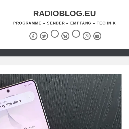
RADIOBLOG.EU
PROGRAMME – SENDER – EMPFANG – TECHNIK
Threads
RSS-
Facebook
X
BlueSky
Instagram
YouTube
Feed
(Twitter)