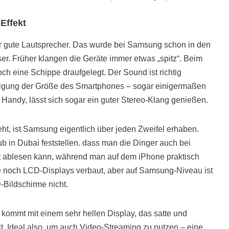
Effekt
hr gute Lautsprecher. Das wurde bei Samsung schon in den
r. Früher klangen die Geräte immer etwas „spitz“. Beim
och eine Schippe draufgelegt. Der Sound ist richtig
igung der Größe des Smartphones – sogar einigermaßen
m Handy, lässt sich sogar ein guter Stereo-Klang genießen.
, ist Samsung eigentlich über jeden Zweifel erhaben.
b in Dubai feststellen. dass man die Dinger auch bei
t ablesen kann, während man auf dem iPhone praktisch
le noch LCD-Displays verbaut, aber auf Samsung-Niveau ist
Bildschirme nicht.
ommt mit einem sehr hellen Display, das satte und
t. Ideal also, um auch Video-Streaming zu nutzen – eine