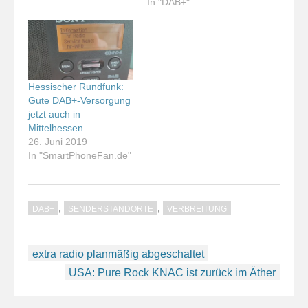
In "DAB+"
Hessischer Rundfunk:
Gute DAB+-Versorgung
jetzt auch in
Mittelhessen
26. Juni 2019
In "SmartPhoneFan.de"
,
,
DAB+
SENDERSTANDORTE
VERBREITUNG
Beitragsnavigation
extra radio planmäßig abgeschaltet
USA: Pure Rock KNAC ist zurück im Äther