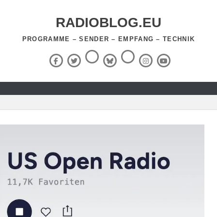
RADIOBLOG.EU
PROGRAMME – SENDER – EMPFANG – TECHNIK
Threads
RSS-
Facebook
X
BlueSky
Instagram
YouTube
Feed
(Twitter)