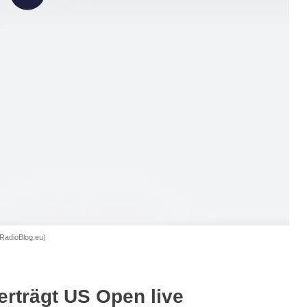
 RadioBlog.eu)
rträgt US Open live