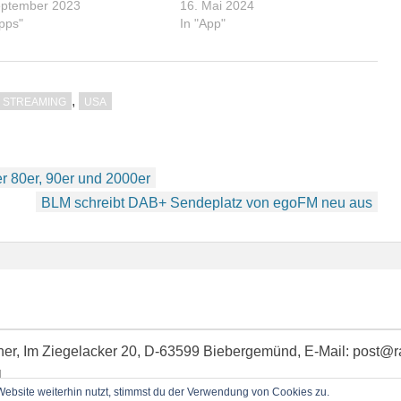
eptember 2023
16. Mai 2024
Apps"
In "App"
,
STREAMING
USA
r 80er, 90er und 2000er
BLM schreibt DAB+ Sendeplatz von egoFM neu aus
idner, Im Ziegelacker 20, D-63599 Biebergemünd, E-Mail: post@
l
bsite weiterhin nutzt, stimmst du der Verwendung von Cookies zu.