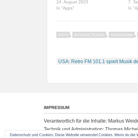
24. August 2023
7. S
In "Apps"
In "
,
,
,
APPS
INTERNETRADIO
PROGRAMM
Beitragsnavigation
USA: Retro FM 101.1 spielt Musik de
IMPRESSUM
Verantwortlich für die Inhalte: Markus We
Technik und Administration: Thomas Miche
Datenschutz und Cookies: Diese Website verwendet Cookies. Wenn du die We