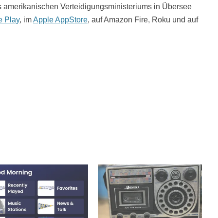
s amerikanischen Verteidigungsministeriums in Übersee
e Play
, im
Apple AppStore
, auf Amazon Fire, Roku und auf