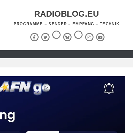
RADIOBLOG.EU
PROGRAMME – SENDER – EMPFANG – TECHNIK
Threads
RSS-
Facebook
X
BlueSky
Instagram
YouTube
Feed
(Twitter)