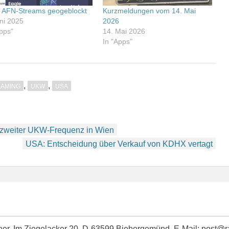
 AFN-Streams geogeblockt
Kurzmeldungen vom 14. Mai
uni 2025
2026
Apps"
14. Mai 2026
In "Apps"
,
,
EAMING
UKW
USA
uf zweiter UKW-Frequenz in Wien
USA: Entscheidung über Verkauf von KDHX vertagt
idner, Im Ziegelacker 20, D-63599 Biebergemünd, E-Mail: post@