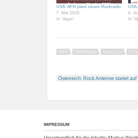
USA: AFN plant neues Rockradio
USA:
7. Mai 2025
6. J
In "Apps"
In "
,
,
,
APPS
PROGRAMM
STAATLICH
STR
Beitragsnavigation
Österreich: Rock Antenne startet a
IMPRESSUM
Verantwortlich für die Inhalte: Markus We