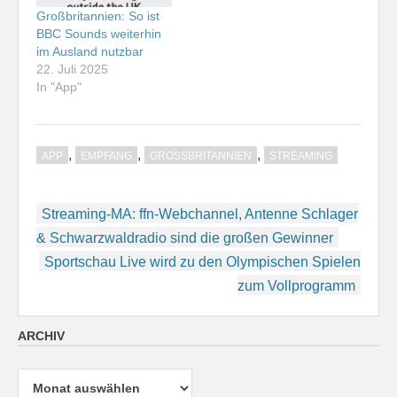
Großbritannien: So ist
BBC Sounds weiterhin
im Ausland nutzbar
22. Juli 2025
In "App"
,
,
,
APP
EMPFANG
GROSSBRITANNIEN
STREAMING
Beitragsnavigation
Streaming-MA: ffn-Webchannel, Antenne Schlager
& Schwarzwaldradio sind die großen Gewinner
Sportschau Live wird zu den Olympischen Spielen
zum Vollprogramm
ARCHIV
Archiv