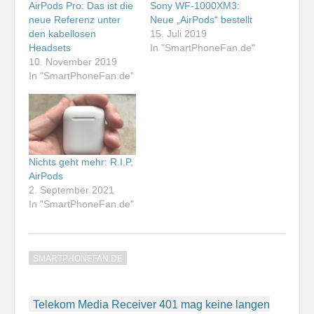
AirPods Pro: Das ist die
Sony WF-1000XM3:
neue Referenz unter
Neue „AirPods“ bestellt
den kabellosen
15. Juli 2019
Headsets
In "SmartPhoneFan.de"
10. November 2019
In "SmartPhoneFan.de"
Nichts geht mehr: R.I.P.
AirPods
2. September 2021
In "SmartPhoneFan.de"
SMARTPHONEFAN.DE
Beitragsnavigation
Telekom Media Receiver 401 mag keine langen