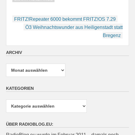
Beitragsnavigation
FRITZ!Repeater 6000 bekommt FRITZ!OS 7.29
Ö3 Weihnachtswunder aus Heiligenstadt statt
Bregenz
ARCHIV
Archiv
KATEGORIEN
Kategorien
ÜBER RADIOBLOG.EU:
RadioBlog.eu wurde im Februar 2011 – damals noch