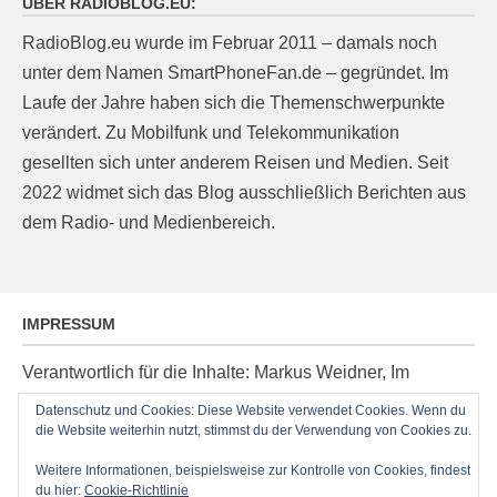
ÜBER RADIOBLOG.EU:
RadioBlog.eu wurde im Februar 2011 – damals noch
unter dem Namen SmartPhoneFan.de – gegründet. Im
Laufe der Jahre haben sich die Themenschwerpunkte
verändert. Zu Mobilfunk und Telekommunikation
gesellten sich unter anderem Reisen und Medien. Seit
2022 widmet sich das Blog ausschließlich Berichten aus
dem Radio- und Medienbereich.
IMPRESSUM
Verantwortlich für die Inhalte: Markus Weidner, Im
Ziegelacker 20, D-63599 Biebergemünd, E-Mail:
Datenschutz und Cookies: Diese Website verwendet Cookies. Wenn du
die Website weiterhin nutzt, stimmst du der Verwendung von Cookies zu.
post@radioblog.eu
Technik und Administration: Thomas Michel
Weitere Informationen, beispielsweise zur Kontrolle von Cookies, findest
du hier:
Cookie-Richtlinie