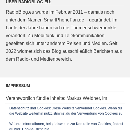
ÜBER RADIOBLOG.EU:
RadioBlog.eu wurde im Februar 2011 – damals noch
unter dem Namen SmartPhoneFan.de – gegründet. Im
Laufe der Jahre haben sich die Themenschwerpunkte
verändert. Zu Mobilfunk und Telekommunikation
gesellten sich unter anderem Reisen und Medien. Seit
2022 widmet sich das Blog ausschließlich Berichten aus
dem Radio- und Medienbereich.
IMPRESSUM
Verantwortlich für die Inhalte: Markus Weidner, Im
Ziegelacker 20, D-63599 Biebergemünd, E-Mail:
Datenschutz und Cookies: Diese Website verwendet Cookies. Wenn du
die Website weiterhin nutzt, stimmst du der Verwendung von Cookies zu.
post@radioblog.eu
Technik und Administration: Thomas Michel
Weitere Informationen, beispielsweise zur Kontrolle von Cookies, findest
du hier:
Cookie-Richtlinie