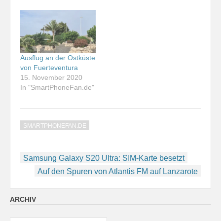
Ausflug an der Ostküste
von Fuerteventura
15. November 2020
In "SmartPhoneFan.de"
SMARTPHONEFAN.DE
Beitragsnavigation
Samsung Galaxy S20 Ultra: SIM-Karte besetzt
Auf den Spuren von Atlantis FM auf Lanzarote
ARCHIV
Archiv