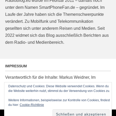
RadioBlog.eu wurde im Februar 2011 – damals noch
unter dem Namen SmartPhoneFan.de – gegründet. Im
Laufe der Jahre haben sich die Themenschwerpunkte
verändert. Zu Mobilfunk und Telekommunikation
gesellten sich unter anderem Reisen und Medien. Seit
2022 widmet sich das Blog ausschließlich Berichten aus
dem Radio- und Medienbereich.
IMPRESSUM
Verantwortlich für die Inhalte: Markus Weidner, Im
Ziegelacker 20, D-63599 Biebergemünd, E-Mail:
Datenschutz und Cookies: Diese Website verwendet Cookies. Wenn du
die Website weiterhin nutzt, stimmst du der Verwendung von Cookies zu.
post@radioblog.eu
Technik und Administration: Thomas Michel
Weitere Informationen, beispielsweise zur Kontrolle von Cookies, findest
du hier:
Cookie-Richtlinie