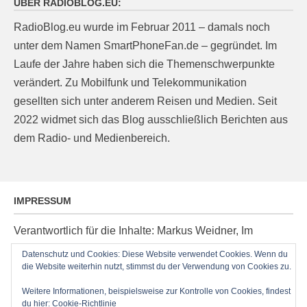
ÜBER RADIOBLOG.EU:
RadioBlog.eu wurde im Februar 2011 – damals noch
unter dem Namen SmartPhoneFan.de – gegründet. Im
Laufe der Jahre haben sich die Themenschwerpunkte
verändert. Zu Mobilfunk und Telekommunikation
gesellten sich unter anderem Reisen und Medien. Seit
2022 widmet sich das Blog ausschließlich Berichten aus
dem Radio- und Medienbereich.
IMPRESSUM
Verantwortlich für die Inhalte: Markus Weidner, Im
Ziegelacker 20, D-63599 Biebergemünd, E-Mail:
Datenschutz und Cookies: Diese Website verwendet Cookies. Wenn du
post@radioblog.eu
die Website weiterhin nutzt, stimmst du der Verwendung von Cookies zu.
Technik und Administration: Thomas Michel
Weitere Informationen, beispielsweise zur Kontrolle von Cookies, findest
du hier:
Cookie-Richtlinie