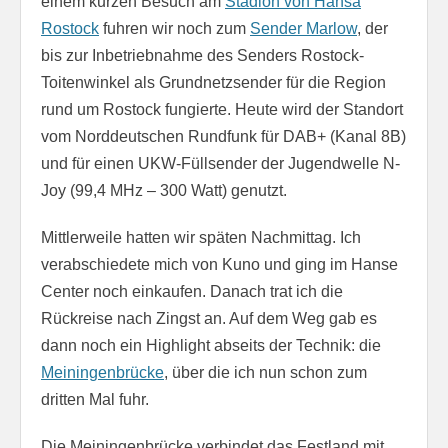
einem kurzen Besuch am
Stadion von Hansa
Rostock
fuhren wir noch zum
Sender Marlow
, der
bis zur Inbetriebnahme des Senders Rostock-
Toitenwinkel als Grundnetzsender für die Region
rund um Rostock fungierte. Heute wird der Standort
vom Norddeutschen Rundfunk für DAB+ (Kanal 8B)
und für einen UKW-Füllsender der Jugendwelle N-
Joy (99,4 MHz – 300 Watt) genutzt.
Mittlerweile hatten wir späten Nachmittag. Ich
verabschiedete mich von Kuno und ging im Hanse
Center noch einkaufen. Danach trat ich die
Rückreise nach Zingst an. Auf dem Weg gab es
dann noch ein Highlight abseits der Technik: die
Meiningenbrücke
, über die ich nun schon zum
dritten Mal fuhr.
Die Meiningenbrücke verbindet das Festland mit