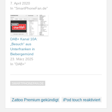
7. April 2020
In "SmartPhoneFan.de"
DAB+ Kanal 10A:
„Besuch“ aus
Unterfranken in
Biebergemünd
23. März 2025
In "DAB+"
SMARTPHONEFAN.DE
Beitragsnavigation
Zattoo Premium gekündigt
iPod touch reaktiviert