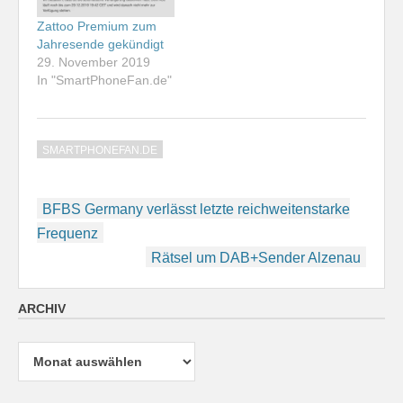
Zattoo Premium zum
Jahresende gekündigt
29. November 2019
In "SmartPhoneFan.de"
SMARTPHONEFAN.DE
Beitragsnavigation
BFBS Germany verlässt letzte reichweitenstarke
Frequenz
Rätsel um DAB+Sender Alzenau
ARCHIV
Archiv