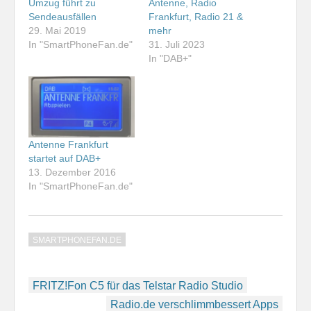
Umzug führt zu
Antenne, Radio
Sendeausfällen
Frankfurt, Radio 21 &
29. Mai 2019
mehr
In "SmartPhoneFan.de"
31. Juli 2023
In "DAB+"
Antenne Frankfurt
startet auf DAB+
13. Dezember 2016
In "SmartPhoneFan.de"
SMARTPHONEFAN.DE
Beitragsnavigation
FRITZ!Fon C5 für das Telstar Radio Studio
Radio.de verschlimmbessert Apps