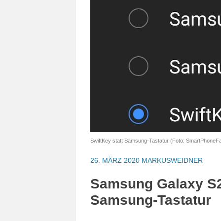
SwiftKey statt Samsung-Tastatur (Foto: SmartPhoneF
26. MÄRZ 2020
MARKUSWEIDNER
Samsung Galaxy S20
Samsung-Tastatur