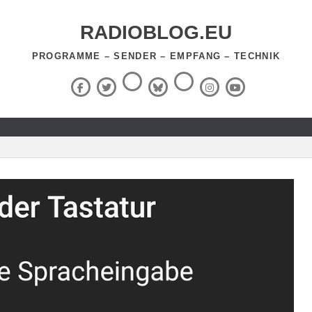
RADIOBLOG.EU
PROGRAMME – SENDER – EMPFANG – TECHNIK
Threads
RSS-
Facebook
X
BlueSky
Instagram
YouTube
Feed
(Twitter)