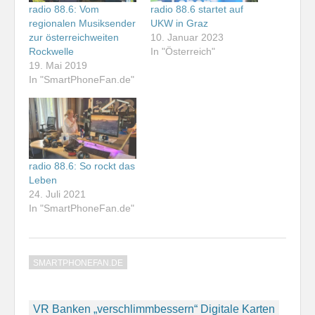
radio 88.6: Vom
radio 88.6 startet auf
regionalen Musiksender
UKW in Graz
zur österreichweiten
10. Januar 2023
Rockwelle
In "Österreich"
19. Mai 2019
In "SmartPhoneFan.de"
radio 88.6: So rockt das
Leben
24. Juli 2021
In "SmartPhoneFan.de"
SMARTPHONEFAN.DE
Beitragsnavigation
VR Banken „verschlimmbessern“ Digitale Karten