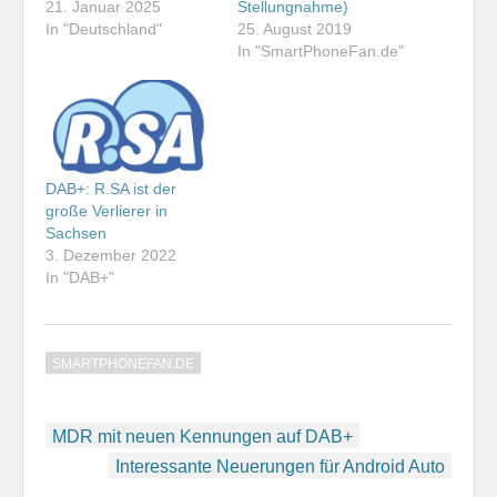
21. Januar 2025
Stellungnahme)
In "Deutschland"
25. August 2019
In "SmartPhoneFan.de"
DAB+: R.SA ist der
große Verlierer in
Sachsen
3. Dezember 2022
In "DAB+"
SMARTPHONEFAN.DE
Beitragsnavigation
MDR mit neuen Kennungen auf DAB+
Interessante Neuerungen für Android Auto