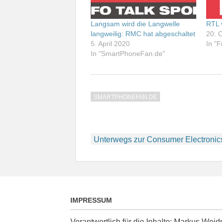
Langsam wird die Langwelle
RTL 
langweilig: RMC hat abgeschaltet
20. 
5. April 2020
In "F
In "SmartPhoneFan.de"
SMARTPHONEFAN.DE
Beitragsnavigation
Unterwegs zur Consumer Electroni
IMPRESSUM
Verantwortlich für die Inhalte: Markus We