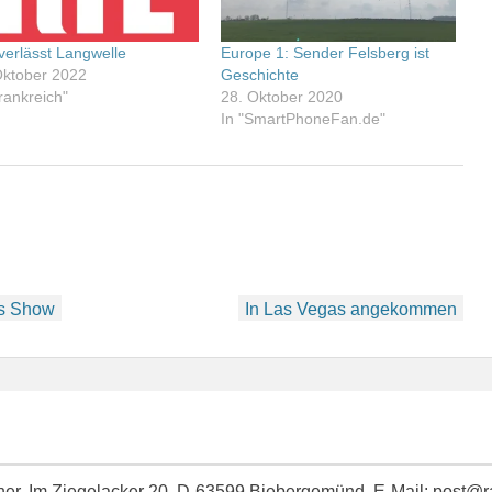
verlässt Langwelle
Europe 1: Sender Felsberg ist
Oktober 2022
Geschichte
rankreich"
28. Oktober 2020
In "SmartPhoneFan.de"
cs Show
In Las Vegas angekommen
idner, Im Ziegelacker 20, D-63599 Biebergemünd, E-Mail: post@