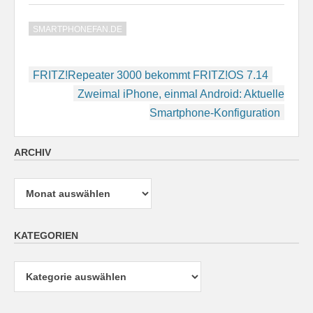
SMARTPHONEFAN.DE
Beitragsnavigation
FRITZ!Repeater 3000 bekommt FRITZ!OS 7.14
Zweimal iPhone, einmal Android: Aktuelle
Smartphone-Konfiguration
ARCHIV
Archiv
KATEGORIEN
Kategorien