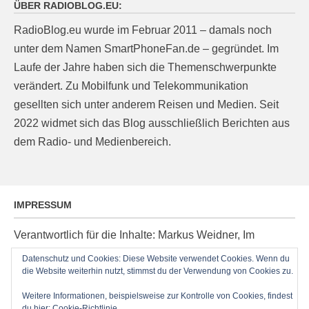
ÜBER RADIOBLOG.EU:
RadioBlog.eu wurde im Februar 2011 – damals noch
unter dem Namen SmartPhoneFan.de – gegründet. Im
Laufe der Jahre haben sich die Themenschwerpunkte
verändert. Zu Mobilfunk und Telekommunikation
gesellten sich unter anderem Reisen und Medien. Seit
2022 widmet sich das Blog ausschließlich Berichten aus
dem Radio- und Medienbereich.
IMPRESSUM
Verantwortlich für die Inhalte: Markus Weidner, Im
Ziegelacker 20, D-63599 Biebergemünd, E-Mail:
Datenschutz und Cookies: Diese Website verwendet Cookies. Wenn du
post@radioblog.eu
die Website weiterhin nutzt, stimmst du der Verwendung von Cookies zu.
Technik und Administration: Thomas Michel
Weitere Informationen, beispielsweise zur Kontrolle von Cookies, findest
du hier:
Cookie-Richtlinie