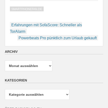
SMARTPHONEFAN.DE
Beitragsnavigation
Erfahrungen mit SofaScore: Schneller als
TorAlarm
Powerbeats Pro pünktlich zum Urlaub gekauft
ARCHIV
Archiv
KATEGORIEN
Kategorien