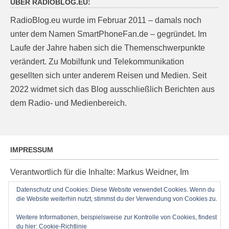
ÜBER RADIOBLOG.EU:
RadioBlog.eu wurde im Februar 2011 – damals noch
unter dem Namen SmartPhoneFan.de – gegründet. Im
Laufe der Jahre haben sich die Themenschwerpunkte
verändert. Zu Mobilfunk und Telekommunikation
gesellten sich unter anderem Reisen und Medien. Seit
2022 widmet sich das Blog ausschließlich Berichten aus
dem Radio- und Medienbereich.
IMPRESSUM
Verantwortlich für die Inhalte: Markus Weidner, Im
Ziegelacker 20, D-63599 Biebergemünd, E-Mail:
Datenschutz und Cookies: Diese Website verwendet Cookies. Wenn du
die Website weiterhin nutzt, stimmst du der Verwendung von Cookies zu.
post@radioblog.eu
Technik und Administration: Thomas Michel
Weitere Informationen, beispielsweise zur Kontrolle von Cookies, findest
du hier:
Cookie-Richtlinie