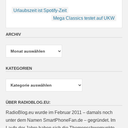
Beitragsnavigation
Urlaubszeit ist Spotify-Zeit
Mega Classics testet auf UKW
ARCHIV
Archiv
KATEGORIEN
Kategorien
ÜBER RADIOBLOG.EU:
RadioBlog.eu wurde im Februar 2011 – damals noch
unter dem Namen SmartPhoneFan.de – gegründet. Im
Laufe der Jahre haben sich die Themenschwerpunkte