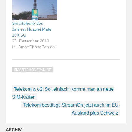
Smartphone des
Jahres: Huawei Mate
20X 5G
25. Dezember 2019
In "SmartPhoneFan.de"
SMARTPHONEFAN.DE
Beitragsnavigation
Telekom & o2: So „einfach“ kommt man an neue
SIM-Karten
Telekom bestätigt: StreamOn jetzt auch im EU-
Ausland plus Schweiz
ARCHIV