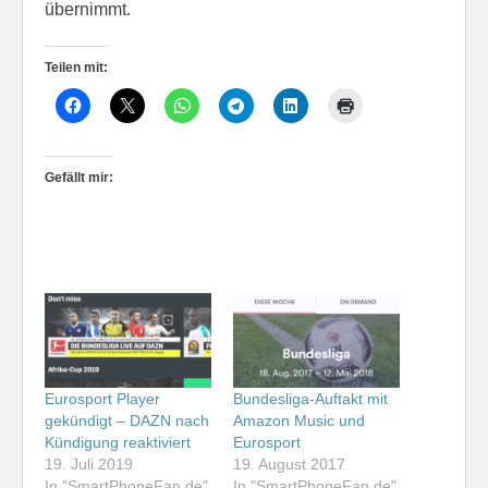
übernimmt.
Teilen mit:
Gefällt mir:
Eurosport Player
Bundesliga-Auftakt mit
gekündigt – DAZN nach
Amazon Music und
Kündigung reaktiviert
Eurosport
19. Juli 2019
19. August 2017
In "SmartPhoneFan.de"
In "SmartPhoneFan.de"