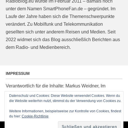
RadioBlog.eu wurde im Februar 2011 – damals noch
unter dem Namen SmartPhoneFan.de – gegründet. Im
Laufe der Jahre haben sich die Themenschwerpunkte
verändert. Zu Mobilfunk und Telekommunikation
gesellten sich unter anderem Reisen und Medien. Seit
2022 widmet sich das Blog ausschließlich Berichten aus
dem Radio- und Medienbereich.
IMPRESSUM
Verantwortlich für die Inhalte: Markus Weidner, Im
Ziegelacker 20, D-63599 Biebergemünd, E-Mail:
Datenschutz und Cookies: Diese Website verwendet Cookies. Wenn du
die Website weiterhin nutzt, stimmst du der Verwendung von Cookies zu.
post@radioblog.eu
Technik und Administration: Thomas Michel
Weitere Informationen, beispielsweise zur Kontrolle von Cookies, findest
du hier:
Cookie-Richtlinie