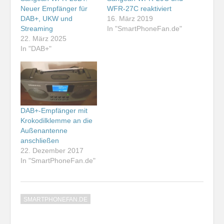
Neuer Empfänger für
WFR-27C reaktiviert
DAB+, UKW und
16. März 2019
Streaming
In "SmartPhoneFan.de"
22. März 2025
In "DAB+"
DAB+-Empfänger mit
Krokodilklemme an die
Außenantenne
anschließen
22. Dezember 2017
In "SmartPhoneFan.de"
SMARTPHONEFAN.DE