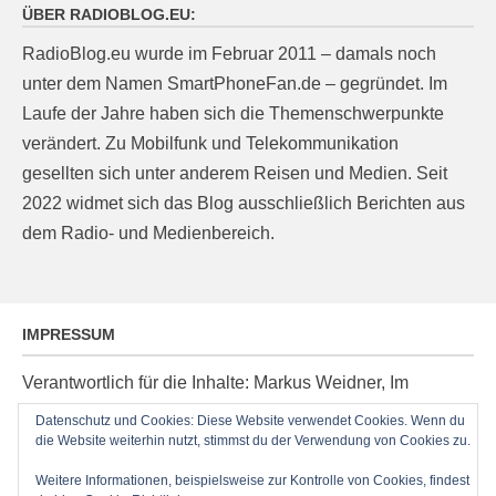
ÜBER RADIOBLOG.EU:
RadioBlog.eu wurde im Februar 2011 – damals noch
unter dem Namen SmartPhoneFan.de – gegründet. Im
Laufe der Jahre haben sich die Themenschwerpunkte
verändert. Zu Mobilfunk und Telekommunikation
gesellten sich unter anderem Reisen und Medien. Seit
2022 widmet sich das Blog ausschließlich Berichten aus
dem Radio- und Medienbereich.
IMPRESSUM
Verantwortlich für die Inhalte: Markus Weidner, Im
Ziegelacker 20, D-63599 Biebergemünd, E-Mail:
Datenschutz und Cookies: Diese Website verwendet Cookies. Wenn du
die Website weiterhin nutzt, stimmst du der Verwendung von Cookies zu.
post@radioblog.eu
Technik und Administration: Thomas Michel
Weitere Informationen, beispielsweise zur Kontrolle von Cookies, findest