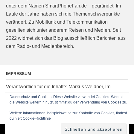
unter dem Namen SmartPhoneFan.de – gegründet. Im
Laufe der Jahre haben sich die Themenschwerpunkte
verändert. Zu Mobilfunk und Telekommunikation
gesellten sich unter anderem Reisen und Medien. Seit
2022 widmet sich das Blog ausschließlich Berichten aus
dem Radio- und Medienbereich.
IMPRESSUM
Verantwortlich für die Inhalte: Markus Weidner, Im
Ziegelacker 20, D-63599 Biebergemünd, E-Mail:
Datenschutz und Cookies: Diese Website verwendet Cookies. Wenn du
post@radioblog.eu
die Website weiterhin nutzt, stimmst du der Verwendung von Cookies zu.
Technik und Administration: Thomas Michel
Weitere Informationen, beispielsweise zur Kontrolle von Cookies, findest
du hier:
Cookie-Richtlinie
Copyright © 2026
RadioBlog.eu
•
Chicago von
Catch Themes