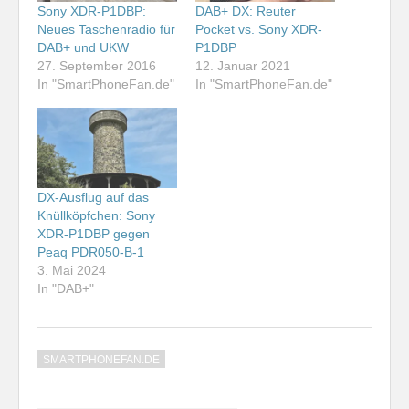
Sony XDR-P1DBP:
DAB+ DX: Reuter
Neues Taschenradio für
Pocket vs. Sony XDR-
DAB+ und UKW
P1DBP
27. September 2016
12. Januar 2021
In "SmartPhoneFan.de"
In "SmartPhoneFan.de"
DX-Ausflug auf das
Knüllköpfchen: Sony
XDR-P1DBP gegen
Peaq PDR050-B-1
3. Mai 2024
In "DAB+"
SMARTPHONEFAN.DE